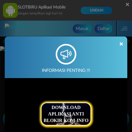
×
SLOTBIRU Aplikasi Mobile
UNDUH
Jangan tampilkan lagi hari ini
Masuk
Daftar
 mengakses situs kami tanpa internet positive dengan cara menggunakan private br
×
INFORMASI PENTING !!!
JACKPOT
PLAY
DOWNLOAD
APLIKASI ANTI
IDR
12,739,225,824
BLOKIR KOM-INFO