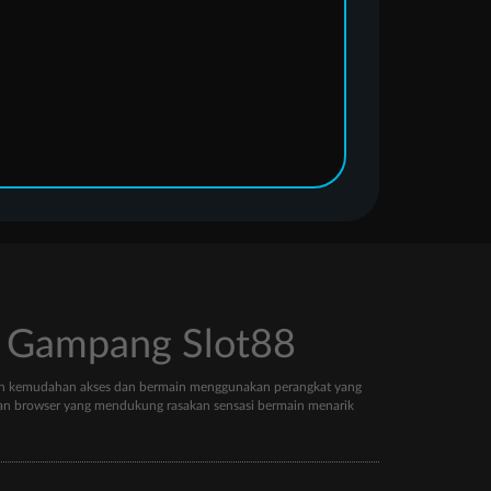
gi Gampang Slot88
warkan kemudahan akses dan bermain menggunakan perangkat yang
t dan browser yang mendukung rasakan sensasi bermain menarik