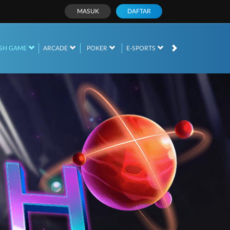
MASUK
DAFTAR
SH GAME
ARCADE
POKER
E-SPORTS
SABUNG AYAM