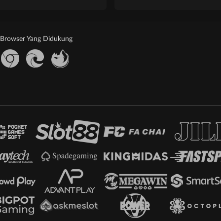
Browser Yang Didukung