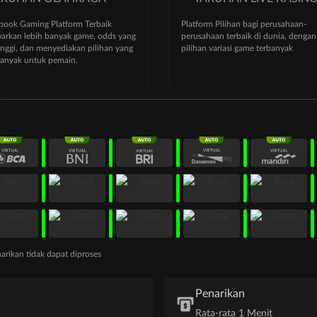
book Gaming Platform Terbaik
Platform Pilihan bagi perusahaan-
rkan lebih banyak game, odds yang
perusahaan terbaik di dunia, dengan
tinggi, dan menyediakan pilihan yang
pilihan variasi game terbanyak
banyak untuk pemain.
arikan tidak dapat diproses
Penarikan
Rata-rata 1 Menit