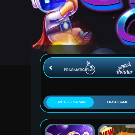
SEMUA PERMAINAN
CRASH GAME