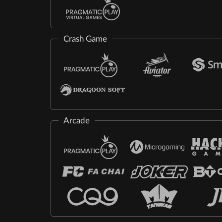
Crash Game
Arcade