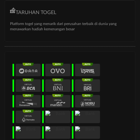
TARUHAN TOGEL
Platform togel yang menarik dari perusahan terbaik di dunia yang
menawarkan hadiah kemenangan besar