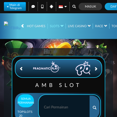
Main di
MASUK
DAF
Telegram
IDR
12,686,657,
HOT GAMES
SLOTS
LIVE CASINO
RACE
TO
AMB SLOT
SEMUA
PERMAINAN
TOP
SLOTS
20