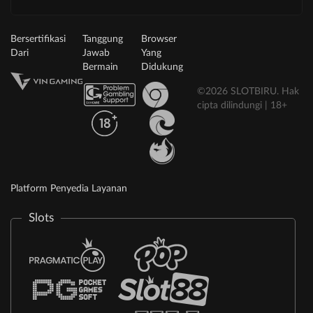
Bersertifikasi
Tanggung
Browser
Dari
Jawab
Yang
Bermain
Didukung
©2026 SLOTBIRU. Hak
cipta dilindungi | 18+
Platform Penyedia Layanan
Slots