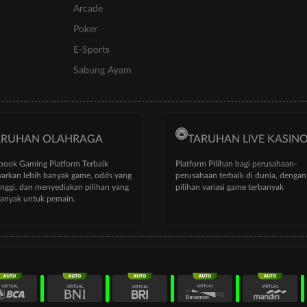
Arcade
Poker
E-Sports
Sabung Ayam
ARUHAN OLAHRAGA
TARUHAN LIVE KASIN
book Gaming Platform Terbaik
Platform Pilihan bagi perusahaan-
rkan lebih banyak game, odds yang
perusahaan terbaik di dunia, dengan
tinggi, dan menyediakan pilihan yang
pilihan variasi game terbanyak
banyak untuk pemain.