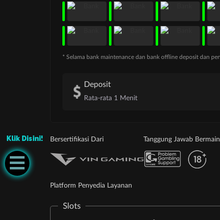
* Selama bank maintenance dan bank offline deposit dan pen
Deposit
Rata-rata 1 Menit
Klik Disini!
Bersertifikasi Dari
Tanggung Jawab Bermain
Platform Penyedia Layanan
Slots