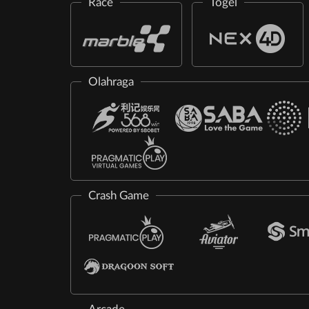
Race
Togel
Olahraga
Crash Game