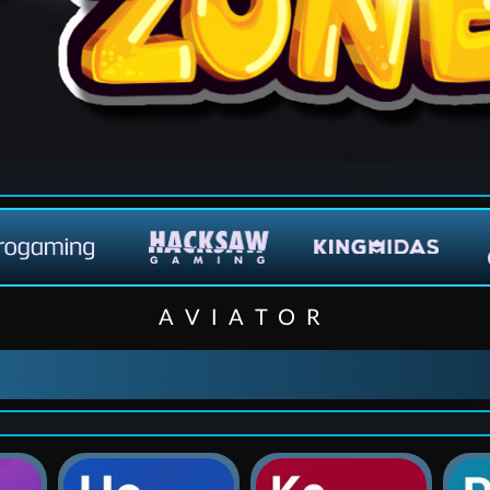
AVIATOR