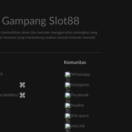
gi Gampang Slot88
warkan kemudahan akses dan bermain menggunakan perangkat yang
t dan browser yang mendukung rasakan sensasi bermain menarik
Komunitas
29
Whatsapp
Instagram
e/slotbiru/
Facebook
heylink
link.space
mez.ink