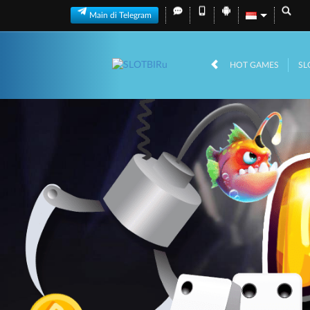
Main di Telegram
HOT GAMES
SL