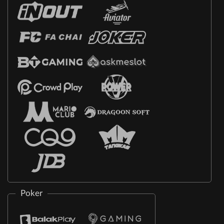
Poker