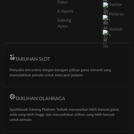
Poker
Twitter
E-Sports
Pinteres
Sabung
t
Ayam
Youtub
e
TARUHAN SLOT
Penyedia slot online dengan beragam pilihan game menarik yang
memudahkan pemain untuk mencapai jackpot
TARUHAN OLAHRAGA
Sportsbook Gaming Platform Terbaik menawarkan lebih banyak game,
odds yang lebih tinggi, dan menyediakan pilihan yang lebih banyak
untuk pemain.