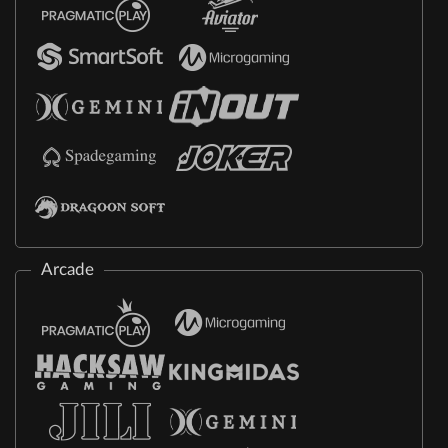
Arcade