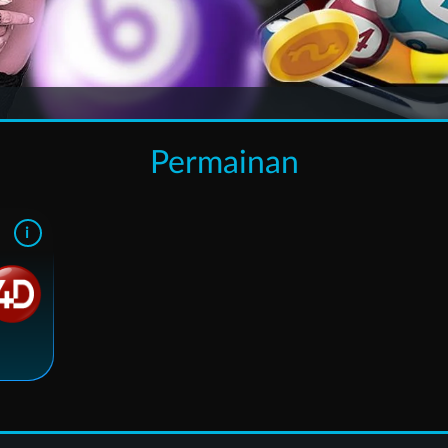
Permainan
i