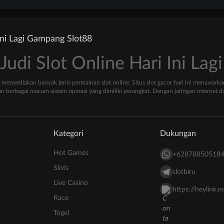
Ini Lagi Gampang Slot88
Judi Slot Online Hari Ini La
ang menyediakan banyak jenis permainan slot online. Situs slot gacor hari ini mena
ngan berbagai macam sistem operasi yang dimiliki perangkat. Dengan jaringan interne
Kategori
Dukungan
Hot Games
+62878850518
Slots
slotbiru
Live Casino
https://heylink.m
Race
Togel