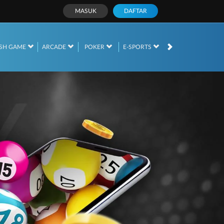
MASUK
DAFTAR
SH GAME
ARCADE
POKER
E-SPORTS
SABUNG AYAM