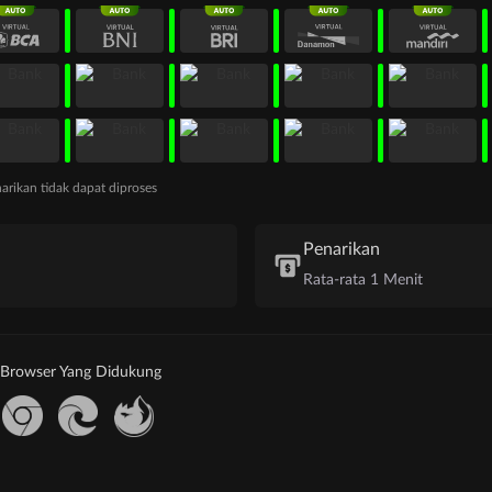
arikan tidak dapat diproses
Penarikan
Rata-rata 1 Menit
Browser Yang Didukung