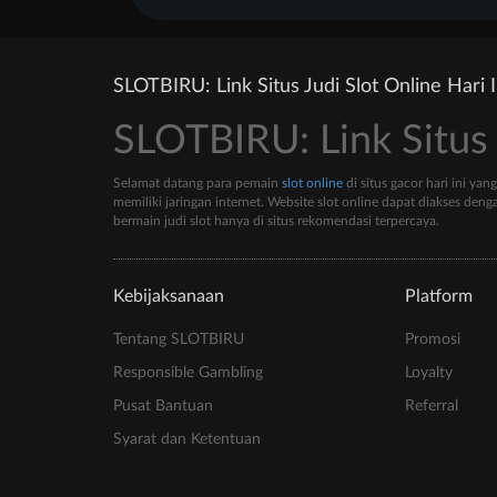
SLOTBIRU: Link Situs Judi Slot Online Hari 
SLOTBIRU: Link Situs 
Selamat datang para pemain
slot online
di situs gacor hari ini y
memiliki jaringan internet. Website slot online dapat diakses de
bermain judi slot hanya di situs rekomendasi terpercaya.
Kebijaksanaan
Platform
Tentang SLOTBIRU
Promosi
Responsible Gambling
Loyalty
Pusat Bantuan
Referral
Syarat dan Ketentuan